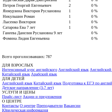
Петров Георгий Евгеньевич
2
0 %
Янмурзина Виктория Руслановна
1
0 %
Никульшин Роман
1
0 %
Лысенко Виктория
1
0 %
Сатарова Ева 7 лет
1
0 %
Ганеева Данелия Руслановна 9 лет
0 %
Фомина Лидия Евгеньевна
0 %
Всего проголосовавших: 787
ДЛЯ ВЗРОСЛЫХ
Интенсивный курс английского
Английский язык
Английский
Китайский язык
Арабский язык
ДЛЯ ДЕТЕЙ
Английский язык
Китайский язык
Подготовка к ЕГЭ по англи
Детское направление (3-7 лет)
УСЛУГИ И ЦЕНЫ
Прайс-лист
Акции и предложения
О ЦЕНТРЕ
Контакты
О центре
Преподаватели
Вакансии
Юридическая информация