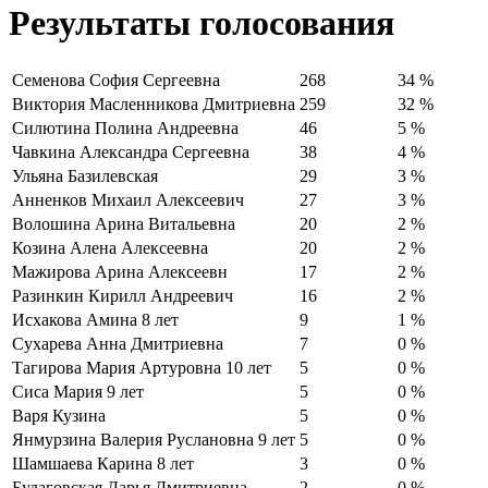
Результаты голосования
Семенова София Сергеевна
268
34 %
Виктория Масленникова Дмитриевна
259
32 %
Силютина Полина Андреевна
46
5 %
Чавкина Александра Сергеевна
38
4 %
Ульяна Базилевская
29
3 %
Анненков Михаил Алексеевич
27
3 %
Волошина Арина Витальевна
20
2 %
Козина Алена Алексеевна
20
2 %
Мажирова Арина Алексеевн
17
2 %
Разинкин Кирилл Андреевич
16
2 %
Исхакова Амина 8 лет
9
1 %
Сухарева Анна Дмитриевна
7
0 %
Тагирова Мария Артуровна 10 лет
5
0 %
Сиса Мария 9 лет
5
0 %
Варя Кузина
5
0 %
Янмурзина Валерия Руслановна 9 лет
5
0 %
Шамшаева Карина 8 лет
3
0 %
Будаговская Дарья Дмитриевна
2
0 %