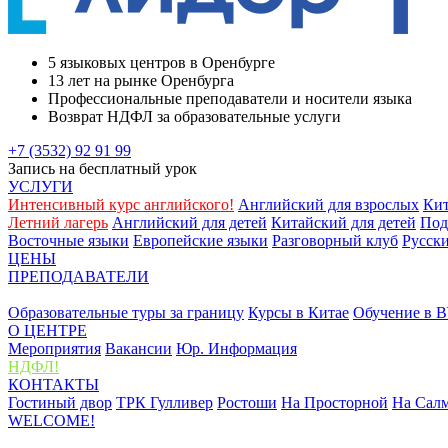
5 языковых центров в Оренбурге
13 лет на рынке Оренбурга
Профессиональные преподаватели и носители языка
Возврат НДФЛ за образовательные услуги
+7 (3532) 92 91 99
Запись на бесплатный урок
УСЛУГИ
Интенсивный курс английского!
Английский для взрослых
Кит
Летний лагерь
Английский для детей
Китайский для детей
Под
Восточные языки
Европейские языки
Разговорный клуб
Русск
ЦЕНЫ
ПРЕПОДАВАТЕЛИ
ЗА РУБЕЖОМ
Образовательные туры за границу
Курсы в Китае
Обучение в В
О ЦЕНТРЕ
Мероприятия
Вакансии
Юр. Информация
НДФЛ!
КОНТАКТЫ
Гостиный двор
ТРК Гулливер
Ростоши
На Просторной
На Сал
WELCOME!