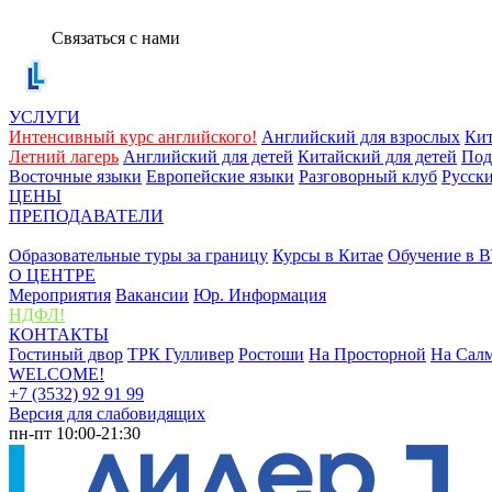
Связаться с нами
УСЛУГИ
Интенсивный курс английского!
Английский для взрослых
Кит
Летний лагерь
Английский для детей
Китайский для детей
Под
Восточные языки
Европейские языки
Разговорный клуб
Русск
ЦЕНЫ
ПРЕПОДАВАТЕЛИ
ЗА РУБЕЖОМ
Образовательные туры за границу
Курсы в Китае
Обучение в В
О ЦЕНТРЕ
Мероприятия
Вакансии
Юр. Информация
НДФЛ!
КОНТАКТЫ
Гостиный двор
ТРК Гулливер
Ростоши
На Просторной
На Сал
WELCOME!
+7 (3532) 92 91 99
Версия для слабовидящих
пн-пт 10:00-21:30