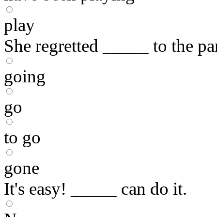
play
She regretted _____ to the par
going
go
to go
gone
It's easy! _____ can do it.