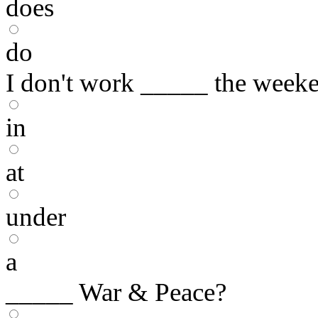
does
do
I don't work _____ the week
in
at
under
a
_____ War & Peace?